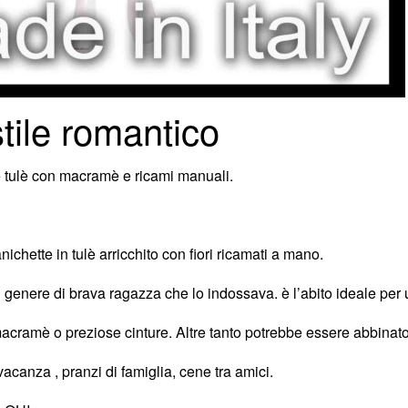
tile romantico
 e tulè con macramè e ricami manuali.
chette in tulè arricchito con fiori ricamati a mano.
ul genere di brava ragazza che lo indossava. è l’abito ideale pe
n macramè o preziose cinture. Altre tanto potrebbe essere abbinat
vacanza , pranzi di famiglia, cene tra amici.