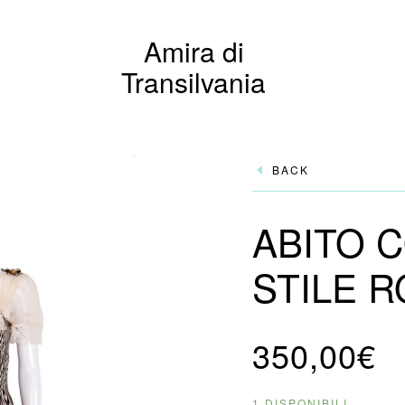
Amira di
Transilvania
BACK
ABITO 
STILE 
350,00
€
1 DISPONIBILI