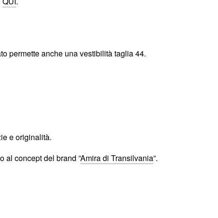
o
QUI
.
zato permette anche una vestibilità taglia 44.
e e originalità.
 al concept del brand ”
Amira di Transilvania
”.