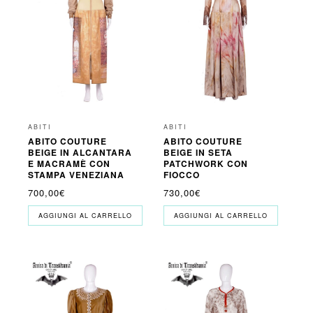
ABITI
ABITI
ABITO COUTURE
ABITO COUTURE
BEIGE IN ALCANTARA
BEIGE IN SETA
E MACRAMÈ CON
PATCHWORK CON
STAMPA VENEZIANA
FIOCCO
700,00
€
730,00
€
AGGIUNGI AL CARRELLO
AGGIUNGI AL CARRELLO