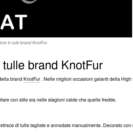
lore in tule brand KnotFur
 tulle brand KnotFur
 della brand
KnotFur
. Nelle migliori occasioni galanti della Hig
re con stile sia nelle stagioni calde che quelle fredde.
strisce di tulle tagliate e annodate manualmente. Decorato con ult