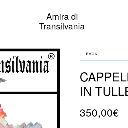
Amira di
Transilvania
BACK
CAPPEL
IN TUL
350,00
€