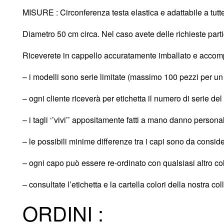
MISURE : Circonferenza testa elastica e adattabile a tutte
Diametro 50 cm circa. Nel caso avete delle richieste parti
Riceverete in cappello accuratamente imballato e accompa
– i modelli sono serie limitate (massimo 100 pezzi per u
– ogni cliente riceverà per etichetta il numero di serie del
– i tagli ‘’vivi’’ appositamente fatti a mano danno persona
– le possibili minime differenze tra i capi sono da consid
– ogni capo può essere re-ordinato con qualsiasi altro col
– consultate l’etichetta e la cartella colori della nostra col
ORDINI :