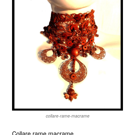
collare-rame-macrame
Collare rame macrame